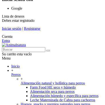
Google
Lista de deseos
Debes estar registrado
Iniciar sesión
|
Registrarse
Cuenta
Entra
Su carrito esta vacío
Menu
Inicio
+
Perros
+
Alimentación natural y holística para perros
Farm Food HE seco y húmedo
Alimentación seca para perros
Alimentación húmedo y específica para perros
Leche Maternizada de Cabra para cachorros
Huesos, snacks y premios naturales para perros