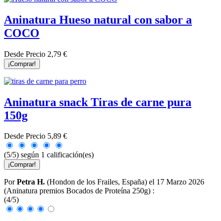
Aninatura Hueso natural con sabor a
COCO
Desde
Precio
2,79 €
¡Comprar!
Aninatura snack Tiras de carne pura
150g
Desde
Precio
5,89 €
(5/5) según 1 calificación(es)
¡Comprar!
Por
Petra H.
(Hondon de los Frailes, España) el
17 Marzo 2026
(
Aninatura premios Bocados de Proteína 250g
) :
(
4
/
5
)