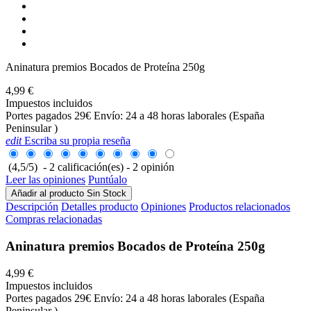
Aninatura premios Bocados de Proteína 250g
4,99 €
Impuestos incluidos
Portes pagados 29€ Envío: 24 a 48 horas laborales (España
Peninsular )
edit
Escriba su propia reseña
(
4,5
/
5
)
-
2
calificación(es) -
2
opinión
Leer las opiniones
Puntúalo
Añadir al producto
Sin Stock
Descripción
Detalles producto
Opiniones
Productos relacionados
Compras relacionadas
Aninatura premios Bocados de Proteína 250g
4,99 €
Impuestos incluidos
Portes pagados 29€ Envío: 24 a 48 horas laborales (España
Peninsular )