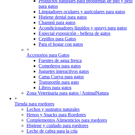
Productos naturales para problemas de piel y pelo
para gatos
Limpiadores oculares y auriculares para gatos
Higiene dental para gatos
Champú para gatos
Acondicionadores líquidos y sprays para gatos
Especial exposición - belleza de gatos
Cepillos para Gatos
Para el hogar con gatos
+
Accesorios para Gatos
Fuentes de agua fresca
Comederos para gatos
Juguetes interactivos gatos
Cama Cueva para gatos
Transportín para gato
Libros para gatos
Zona Veterinaria para gatos | AnimalNatura
+
Tienda para roedores
Lechos y sustratos naturales
Henos y Snacks para Roedores
Complementos Alimenticios para roedores
Higiene y cuidado para roedores
Leche de cabra para la cría