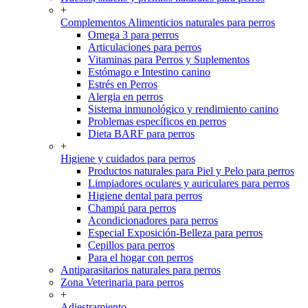
+
Complementos Alimenticios naturales para perros
Omega 3 para perros
Articulaciones para perros
Vitaminas para Perros y Suplementos
Estómago e Intestino canino
Estrés en Perros
Alergia en perros
Sistema inmunológico y rendimiento canino
Problemas específicos en perros
Dieta BARF para perros
+
Higiene y cuidados para perros
Productos naturales para Piel y Pelo para perros
Limpiadores oculares y auriculares para perros
Higiene dental para perros
Champú para perros
Acondicionadores para perros
Especial Exposición-Belleza para perros
Cepillos para perros
Para el hogar con perros
Antiparasitarios naturales para perros
Zona Veterinaria para perros
+
Adiestramiento