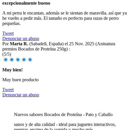
excepcionalmente bueno
A mi perra le encantan, además se le sientan de maravilla, así que ya
he vuelto a pedir más. El tamaño es perfecto para razas de perro
pequeñas.
Tweet
Denunciar un abuso
Por
Marta R.
(Sabadell, España) el
25 Nov. 2025 (
Aninatura
premios Bocados de Proteína 250g
) :
(
5
/
5
)
Muy bien!
Muy buen producto
Tweet
Denunciar un abuso
Nuevos sabores Bocados de Proteína - Pato y Caballo
sanos y de alta calidad - ideal para juguetes interactivos,
premiar, encima de la comida y mucho más.