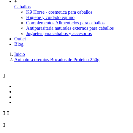
+
Caballos
K9 Horse - cosmetica para caballos
Higiene y cuidado equino
Complementos Alimenticios para caballos
Antiparasitaria naturales externos para caballos
Juguetes para caballos y accesorios
Outlet
Blog
Inicio
Aninatura premios Bocados de Proteína 250g



