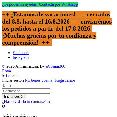
¿Te podemos ayudar? Contacta por Whatsapp
++ ¡Estamos de vacaciones! --- cerrados
del 8.8. hasta el 16.8.2026 --- enviarémos
los pedidos a partir del 17.8.2026.
¡Muchas gracias por tu confianza y
comprensión!
++
Facebook
Instagram
© 2026 Animalnatura.
By
eComm360
Entra
Mi cuenta
Iniciar sesión
No tienes cuenta?
Registrarme
Iniciar sesión
¿Has olvidado tu contraseña?
O
Inicia sesión con