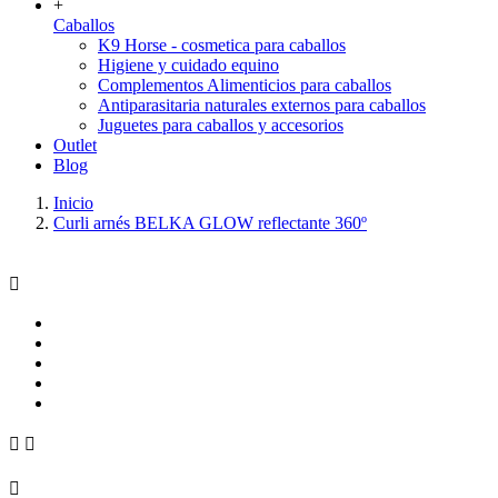
+
Caballos
K9 Horse - cosmetica para caballos
Higiene y cuidado equino
Complementos Alimenticios para caballos
Antiparasitaria naturales externos para caballos
Juguetes para caballos y accesorios
Outlet
Blog
Inicio
Curli arnés BELKA GLOW reflectante 360º



