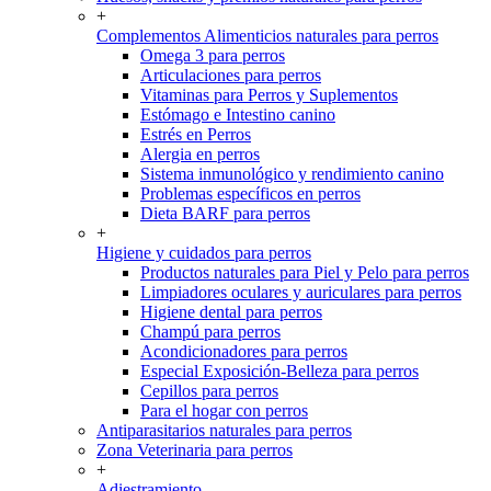
+
Complementos Alimenticios naturales para perros
Omega 3 para perros
Articulaciones para perros
Vitaminas para Perros y Suplementos
Estómago e Intestino canino
Estrés en Perros
Alergia en perros
Sistema inmunológico y rendimiento canino
Problemas específicos en perros
Dieta BARF para perros
+
Higiene y cuidados para perros
Productos naturales para Piel y Pelo para perros
Limpiadores oculares y auriculares para perros
Higiene dental para perros
Champú para perros
Acondicionadores para perros
Especial Exposición-Belleza para perros
Cepillos para perros
Para el hogar con perros
Antiparasitarios naturales para perros
Zona Veterinaria para perros
+
Adiestramiento