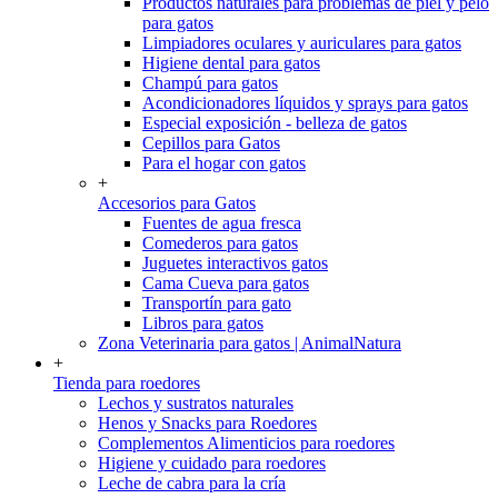
Productos naturales para problemas de piel y pelo
para gatos
Limpiadores oculares y auriculares para gatos
Higiene dental para gatos
Champú para gatos
Acondicionadores líquidos y sprays para gatos
Especial exposición - belleza de gatos
Cepillos para Gatos
Para el hogar con gatos
+
Accesorios para Gatos
Fuentes de agua fresca
Comederos para gatos
Juguetes interactivos gatos
Cama Cueva para gatos
Transportín para gato
Libros para gatos
Zona Veterinaria para gatos | AnimalNatura
+
Tienda para roedores
Lechos y sustratos naturales
Henos y Snacks para Roedores
Complementos Alimenticios para roedores
Higiene y cuidado para roedores
Leche de cabra para la cría