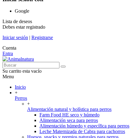
Google
Lista de deseos
Debes estar registrado
Iniciar sesión
|
Registrarse
Cuenta
Entra
Su carrito esta vacío
Menu
Inicio
+
Perros
+
Alimentación natural y holística para perros
Farm Food HE seco y húmedo
Alimentación seca para perros
Alimentación húmedo y específica para perros
Leche Maternizada de Cabra para cachorros
Huesos, snacks y premios naturales para perros