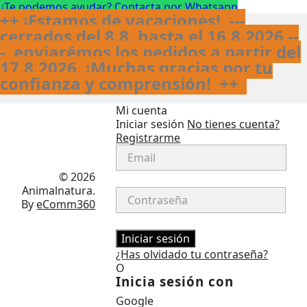
¿Te podemos ayudar? Contacta por Whatsapp
++ ¡Estamos de vacaciones! ---
cerrados del 8.8. hasta el 16.8.2026 --
- enviarémos los pedidos a partir del
17.8.2026. ¡Muchas gracias por tu
confianza y comprensión!
++
Mi cuenta
Iniciar sesión
No tienes cuenta?
Registrarme
Facebook
Instagram
© 2026
Animalnatura.
By
eComm360
Iniciar sesión
¿Has olvidado tu contraseña?
O
Inicia sesión con
Google