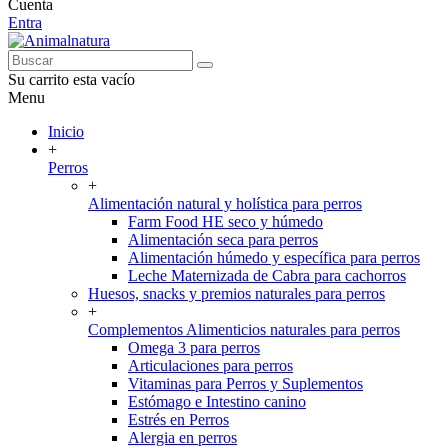
Cuenta
Entra
Su carrito esta vacío
Menu
Inicio
+
Perros
+
Alimentación natural y holística para perros
Farm Food HE seco y húmedo
Alimentación seca para perros
Alimentación húmedo y específica para perros
Leche Maternizada de Cabra para cachorros
Huesos, snacks y premios naturales para perros
+
Complementos Alimenticios naturales para perros
Omega 3 para perros
Articulaciones para perros
Vitaminas para Perros y Suplementos
Estómago e Intestino canino
Estrés en Perros
Alergia en perros