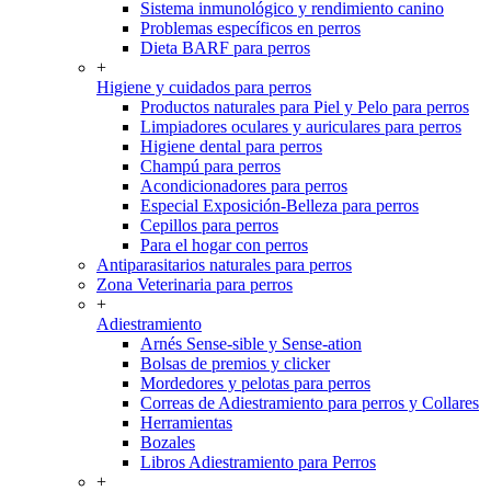
Sistema inmunológico y rendimiento canino
Problemas específicos en perros
Dieta BARF para perros
+
Higiene y cuidados para perros
Productos naturales para Piel y Pelo para perros
Limpiadores oculares y auriculares para perros
Higiene dental para perros
Champú para perros
Acondicionadores para perros
Especial Exposición-Belleza para perros
Cepillos para perros
Para el hogar con perros
Antiparasitarios naturales para perros
Zona Veterinaria para perros
+
Adiestramiento
Arnés Sense-sible y Sense-ation
Bolsas de premios y clicker
Mordedores y pelotas para perros
Correas de Adiestramiento para perros y Collares
Herramientas
Bozales
Libros Adiestramiento para Perros
+