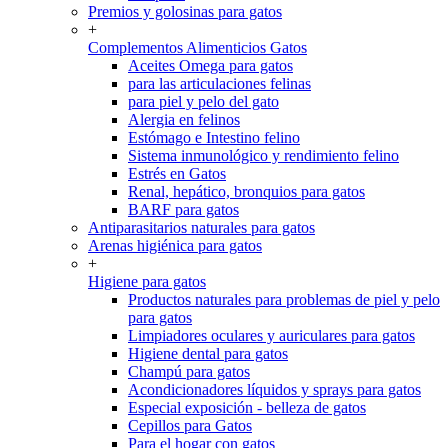
Premios y golosinas para gatos
+
Complementos Alimenticios Gatos
Aceites Omega para gatos
para las articulaciones felinas
para piel y pelo del gato
Alergia en felinos
Estómago e Intestino felino
Sistema inmunológico y rendimiento felino
Estrés en Gatos
Renal, hepático, bronquios para gatos
BARF para gatos
Antiparasitarios naturales para gatos
Arenas higiénica para gatos
+
Higiene para gatos
Productos naturales para problemas de piel y pelo
para gatos
Limpiadores oculares y auriculares para gatos
Higiene dental para gatos
Champú para gatos
Acondicionadores líquidos y sprays para gatos
Especial exposición - belleza de gatos
Cepillos para Gatos
Para el hogar con gatos