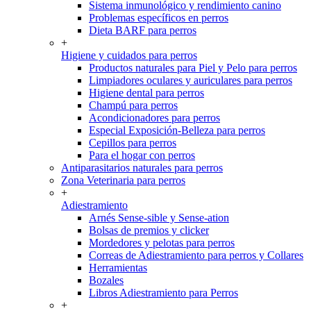
Sistema inmunológico y rendimiento canino
Problemas específicos en perros
Dieta BARF para perros
+
Higiene y cuidados para perros
Productos naturales para Piel y Pelo para perros
Limpiadores oculares y auriculares para perros
Higiene dental para perros
Champú para perros
Acondicionadores para perros
Especial Exposición-Belleza para perros
Cepillos para perros
Para el hogar con perros
Antiparasitarios naturales para perros
Zona Veterinaria para perros
+
Adiestramiento
Arnés Sense-sible y Sense-ation
Bolsas de premios y clicker
Mordedores y pelotas para perros
Correas de Adiestramiento para perros y Collares
Herramientas
Bozales
Libros Adiestramiento para Perros
+