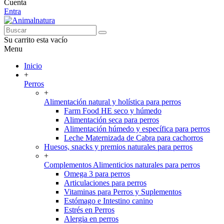
Cuenta
Entra
Su carrito esta vacío
Menu
Inicio
+
Perros
+
Alimentación natural y holística para perros
Farm Food HE seco y húmedo
Alimentación seca para perros
Alimentación húmedo y específica para perros
Leche Maternizada de Cabra para cachorros
Huesos, snacks y premios naturales para perros
+
Complementos Alimenticios naturales para perros
Omega 3 para perros
Articulaciones para perros
Vitaminas para Perros y Suplementos
Estómago e Intestino canino
Estrés en Perros
Alergia en perros