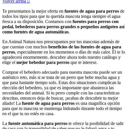
Volver arriba

Te presentamos la mejor oferta en
fuentes de agua para perros
de
todos los tipos para que tu querida mascota tenga siempre el agua
fresca a su disposición. Contamos con
fuentes para perros con
pedal, bebederos para perros grandes o pequeños antigoteo así
como fuentes de agua automáticas
.
En Animal Natura nos preocupamos por tus mascotas además de
que cuentan con muchos
beneficios de las fuentes de agua para
perros
, especialmente en los momentos o días de más calor. Él te lo
agradecerá enormemente, descubre ahora todo nuestro catálogo y
elige el
mejor bebedor para perros
que te interese.
Comprar el bebedero adecuado para nuestra mascota puede ser un
auténtico reto, más si se trata de un perro que bebe mucha agua y
que pasa bastante tiempo solo. Estas dos situaciones complican la
elección del bebedero, ya que es importante que abastezca las
necesidades del animal. Si tu perro cumple con las características
descritas, entonces deja de buscar, ¡acabas de descubrir tu mejor
aliado! La
fuente de agua para perros
es una magnífica opción
para que tu mascota se mantenga hidratado durante todo el tiempo
en el que tu no estés en casa.
La
fuente automática para perros
te ofrece la posibilidad de salir
de casa con la tranquilidad de saber que no le faltará agua a tu