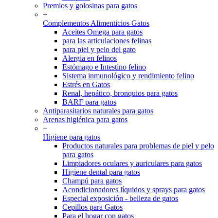
Premios y golosinas para gatos
+
Complementos Alimenticios Gatos
Aceites Omega para gatos
para las articulaciones felinas
para piel y pelo del gato
Alergia en felinos
Estómago e Intestino felino
Sistema inmunológico y rendimiento felino
Estrés en Gatos
Renal, hepático, bronquios para gatos
BARF para gatos
Antiparasitarios naturales para gatos
Arenas higiénica para gatos
+
Higiene para gatos
Productos naturales para problemas de piel y pelo
para gatos
Limpiadores oculares y auriculares para gatos
Higiene dental para gatos
Champú para gatos
Acondicionadores líquidos y sprays para gatos
Especial exposición - belleza de gatos
Cepillos para Gatos
Para el hogar con gatos