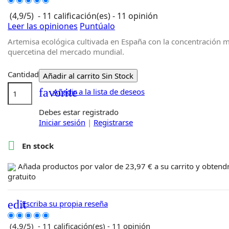
(
4,9
/
5
)
-
11
calificación(es) -
11
opinión
Leer las opiniones
Puntúalo
Artemisa ecológica cultivada en España con la concentración m
quercetina del mercado mundial.
Cantidad
Añadir al carrito
Sin Stock
favorite
Añadir a la lista de deseos
Debes estar registrado
Iniciar sesión
|
Registrarse

En stock
Añada productos por valor de
23,97 €
a su carrito y obten
gratuito
edit
Escriba su propia reseña
(
4,9
/
5
)
-
11
calificación(es) -
11
opinión