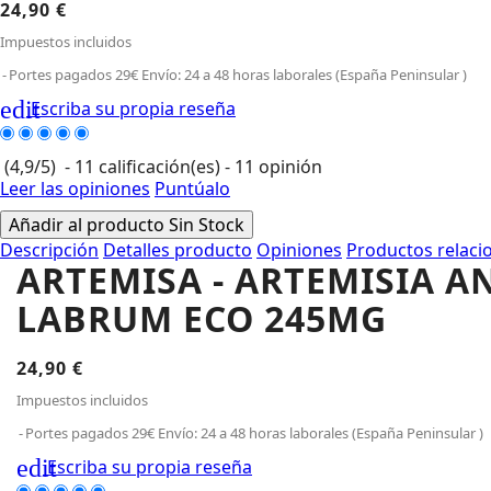
24,90 €
Impuestos incluidos
Portes pagados 29€ Envío: 24 a 48 horas laborales (España Peninsular )
edit
Escriba su propia reseña
(
4,9
/
5
)
-
11
calificación(es) -
11
opinión
Leer las opiniones
Puntúalo
Añadir al producto
Sin Stock
Descripción
Detalles producto
Opiniones
Productos relaci
ARTEMISA - ARTEMISIA 
LABRUM ECO 245MG
24,90 €
Impuestos incluidos
Portes pagados 29€ Envío: 24 a 48 horas laborales (España Peninsular )
edit
Escriba su propia reseña