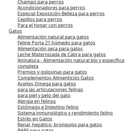
Champú para perros
Acondicionadores para perros
Especial Exposición-Belleza para perros
Cepillos para perros
Para el hogar con perros
Gatos
Alimentación natural para gatos
Feline Porta 21 húmedo para gatos
Alimentación seca para gatos
Leche Maternizada de Cabra para gatos
Aninatura - Alimentación natural bio y específica
completa
Premios y golosinas para gatos
Complementos Alimenticios Gatos
Aceites Omega para gatos
para las articulaciones felinas
para piel y pelo del gato
Alergia en felinos
Estómago e Intestino felino
Sistema inmunológico y rendimiento felino
Estrés en Gatos
Renal, hepático, bronquios para gatos
BARF para gatos