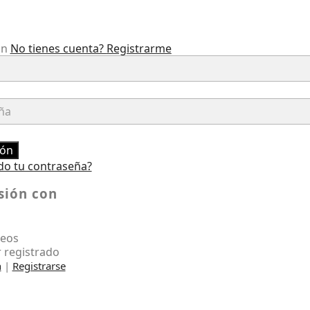
ón
No tienes cuenta?
Registrarme
ión
do tu contraseña?
esión con
seos
 registrado
n
|
Registrarse