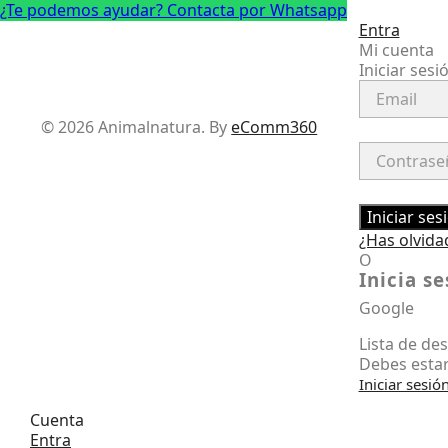
¿Te podemos ayudar? Contacta por Whatsapp
Entra
Mi cuenta
Iniciar sesi
Facebook
Instagram
© 2026 Animalnatura.
By
eComm360
Iniciar ses
¿Has olvida
O
Inicia s
Google
Lista de de
Debes estar
Iniciar sesió
Cuenta
Entra