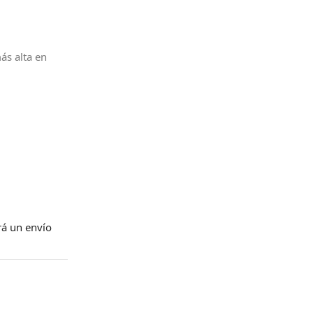
ás alta en
drá un
envío