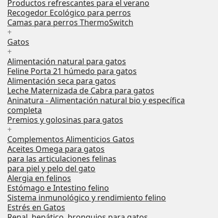
Productos refrescantes para el verano
Recogedor Ecológico para perros
Camas para perros ThermoSwitch
+
Gatos
+
Alimentación natural para gatos
Feline Porta 21 húmedo para gatos
Alimentación seca para gatos
Leche Maternizada de Cabra para gatos
Aninatura - Alimentación natural bio y específica
completa
Premios y golosinas para gatos
+
Complementos Alimenticios Gatos
Aceites Omega para gatos
para las articulaciones felinas
para piel y pelo del gato
Alergia en felinos
Estómago e Intestino felino
Sistema inmunológico y rendimiento felino
Estrés en Gatos
Renal, hepático, bronquios para gatos