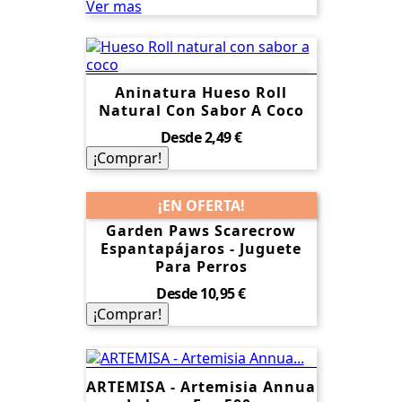
Ver mas
Aninatura Hueso Roll
Natural Con Sabor A Coco
Precio
Desde
2,49 €
¡Comprar!
¡EN OFERTA!
Garden Paws Scarecrow
Espantapájaros - Juguete
Para Perros
Precio
Desde
10,95 €
¡Comprar!
ARTEMISA - Artemisia Annua