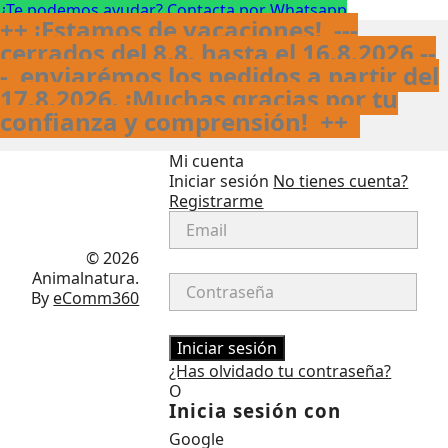
¿Te podemos ayudar? Contacta por Whatsapp
++ ¡Estamos de vacaciones! ---
cerrados del 8.8. hasta el 16.8.2026 --
- enviarémos los pedidos a partir del
17.8.2026. ¡Muchas gracias por tu
confianza y comprensión!
++
Mi cuenta
Iniciar sesión
No tienes cuenta?
Registrarme
Facebook
Instagram
© 2026
Animalnatura.
By
eComm360
Iniciar sesión
¿Has olvidado tu contraseña?
O
Inicia sesión con
Google