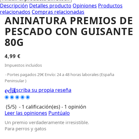
Descripción
Detalles producto
Opiniones
Productos
relacionados
Compras relacionadas
ANINATURA PREMIOS DE
PESCADO CON GUISANTE
80G
4,99 €
Impuestos incluidos
Portes pagados 29€ Envío: 24 a 48 horas laborales (España
Peninsular )
edit
Escriba su propia reseña
(
5
/
5
)
-
1
calificación(es) -
1
opinión
Leer las opiniones
Puntúalo
Un premio verdaderamente irresistible.
Para perros y gatos