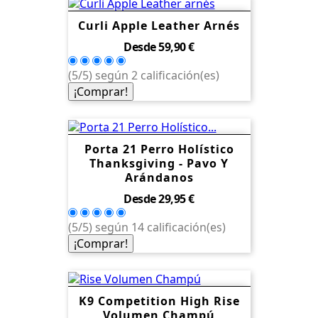
Curli Apple Leather Arnés
Precio
Desde
59,90 €
(5/5) según 2 calificación(es)
¡Comprar!
Porta 21 Perro Holístico
Thanksgiving - Pavo Y
Arándanos
Precio
Desde
29,95 €
(5/5) según 14 calificación(es)
¡Comprar!
K9 Competition High Rise
Volumen Champú