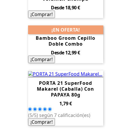
Precio
Desde
18,90 €
¡Comprar!
¡EN OFERTA!
Bamboo Groom Cepillo
Doble Combo
Precio
Desde
12,99 €
¡Comprar!
PORTA 21 SuperFood
Makarel (Caballa) Con
PAPAYA 80g
Precio
1,79 €
(5/5) según 7 calificación(es)
¡Comprar!