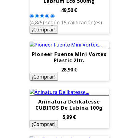
Labrum Eco 500mg
Precio
49,50 €
(4,8/5) según 15 calificación(es)
¡Comprar!
Pioneer Fuente Mini Vortex
Plastic 2ltr.
Precio
28,90 €
¡Comprar!
Aninatura Delikatesse
CUBITOS De Lubina 100g
Precio
5,99 €
¡Comprar!