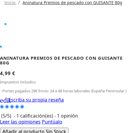
Inicio
Aninatura Premios de pescado con GUISANTE 80g
ANINATURA PREMIOS DE PESCADO CON GUISANTE
80G
4,99 €
Impuestos incluidos
Portes pagados 29€ Envío: 24 a 48 horas laborales (España Peninsular )
edit
Escriba su propia reseña
(
5
/
5
)
-
1
calificación(es) -
1
opinión
Leer las opiniones
Puntúalo
Añadir al producto
Sin Stock