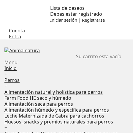
Lista de deseos
Debes estar registrado
Iniciar sesión
|
Registrarse
Cuenta
Entra
Su carrito esta vacío
Menu
Inicio
+
Perros
+
Alimentación natural y holística para perros
Farm Food HE seco y húmedo
Alimentación seca para perros
Alimentación húmedo y específica para perros
Leche Maternizada de Cabra para cachorros
Huesos, snacks y premios naturales para perros
+