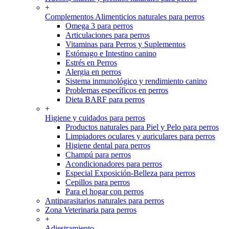
+
Complementos Alimenticios naturales para perros
Omega 3 para perros
Articulaciones para perros
Vitaminas para Perros y Suplementos
Estómago e Intestino canino
Estrés en Perros
Alergia en perros
Sistema inmunológico y rendimiento canino
Problemas específicos en perros
Dieta BARF para perros
+
Higiene y cuidados para perros
Productos naturales para Piel y Pelo para perros
Limpiadores oculares y auriculares para perros
Higiene dental para perros
Champú para perros
Acondicionadores para perros
Especial Exposición-Belleza para perros
Cepillos para perros
Para el hogar con perros
Antiparasitarios naturales para perros
Zona Veterinaria para perros
+
Adiestramiento