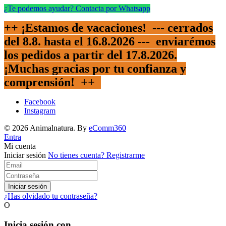
¿Te podemos ayudar? Contacta por Whatsapp
++ ¡Estamos de vacaciones! --- cerrados
del 8.8. hasta el 16.8.2026 --- enviarémos
los pedidos a partir del 17.8.2026.
¡Muchas gracias por tu confianza y
comprensión!
++
Facebook
Instagram
© 2026 Animalnatura.
By
eComm360
Entra
Mi cuenta
Iniciar sesión
No tienes cuenta?
Registrarme
Iniciar sesión
¿Has olvidado tu contraseña?
O
Inicia sesión con