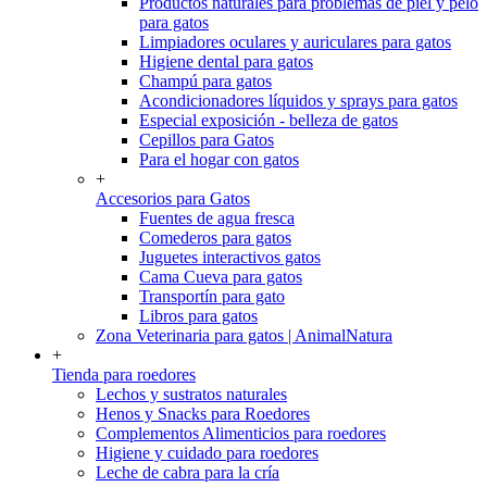
Productos naturales para problemas de piel y pelo
para gatos
Limpiadores oculares y auriculares para gatos
Higiene dental para gatos
Champú para gatos
Acondicionadores líquidos y sprays para gatos
Especial exposición - belleza de gatos
Cepillos para Gatos
Para el hogar con gatos
+
Accesorios para Gatos
Fuentes de agua fresca
Comederos para gatos
Juguetes interactivos gatos
Cama Cueva para gatos
Transportín para gato
Libros para gatos
Zona Veterinaria para gatos | AnimalNatura
+
Tienda para roedores
Lechos y sustratos naturales
Henos y Snacks para Roedores
Complementos Alimenticios para roedores
Higiene y cuidado para roedores
Leche de cabra para la cría