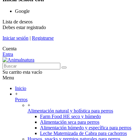
Google
Lista de deseos
Debes estar registrado
Iniciar sesión
|
Registrarse
Cuenta
Entra
Su carrito esta vacío
Menu
Inicio
+
Perros
+
Alimentación natural y holística para perros
Farm Food HE seco y húmedo
Alimentación seca para perros
Alimentación húmedo y específica para perros
Leche Maternizada de Cabra para cachorros
Huesos, snacks y premios naturales para perros