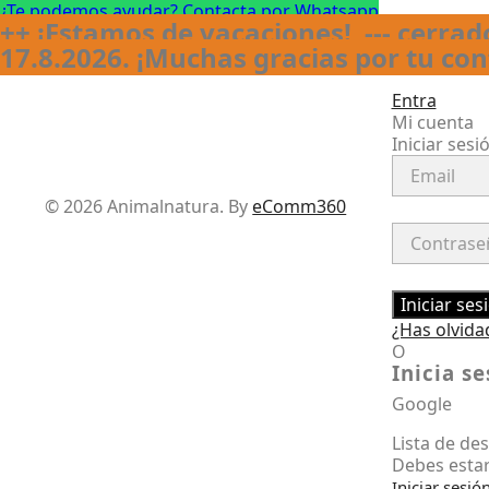
¿Te podemos ayudar? Contacta por Whatsapp
++ ¡Estamos de vacaciones! --- cerrado
17.8.2026. ¡Muchas gracias por tu co
Entra
Mi cuenta
Iniciar sesi
Facebook
Instagram
© 2026 Animalnatura.
By
eComm360
Iniciar ses
¿Has olvida
O
Inicia s
Google
Lista de de
Debes estar
Iniciar sesió