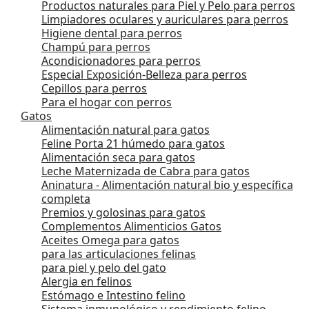
Productos naturales para Piel y Pelo para perros
Limpiadores oculares y auriculares para perros
Higiene dental para perros
Champú para perros
Acondicionadores para perros
Especial Exposición-Belleza para perros
Cepillos para perros
Para el hogar con perros
Gatos
Alimentación natural para gatos
Feline Porta 21 húmedo para gatos
Alimentación seca para gatos
Leche Maternizada de Cabra para gatos
Aninatura - Alimentación natural bio y específica
completa
Premios y golosinas para gatos
Complementos Alimenticios Gatos
Aceites Omega para gatos
para las articulaciones felinas
para piel y pelo del gato
Alergia en felinos
Estómago e Intestino felino
Sistema inmunológico y rendimiento felino