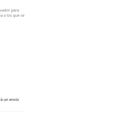
ivador para
a a los que se
drá un
envío