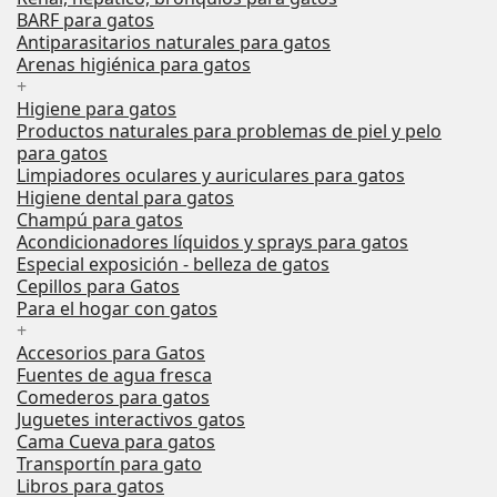
BARF para gatos
Antiparasitarios naturales para gatos
Arenas higiénica para gatos
+
Higiene para gatos
Productos naturales para problemas de piel y pelo
para gatos
Limpiadores oculares y auriculares para gatos
Higiene dental para gatos
Champú para gatos
Acondicionadores líquidos y sprays para gatos
Especial exposición - belleza de gatos
Cepillos para Gatos
Para el hogar con gatos
+
Accesorios para Gatos
Fuentes de agua fresca
Comederos para gatos
Juguetes interactivos gatos
Cama Cueva para gatos
Transportín para gato
Libros para gatos