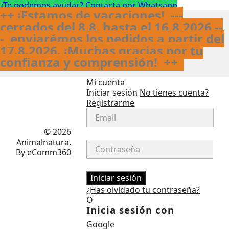
¿Te podemos ayudar? Contacta por Whatsapp
++ ¡Estamos de vacaciones! ---
cerrados del 8.8. hasta el 16.8.2026 --
- enviarémos los pedidos a partir del
17.8.2026. ¡Muchas gracias por tu
confianza y comprensión!
++
Mi cuenta
Iniciar sesión
No tienes cuenta?
Registrarme
Facebook
Instagram
© 2026
Animalnatura.
By
eComm360
Iniciar sesión
¿Has olvidado tu contraseña?
O
Inicia sesión con
Google