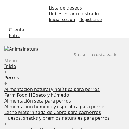
Lista de deseos
Debes estar registrado
Iniciar sesión
|
Registrarse
Cuenta
Entra
Su carrito esta vacío
Menu
Inicio
+
Perros
+
Alimentación natural y holística para perros
Farm Food HE seco y húmedo
Alimentación seca para perros
Alimentación húmedo y específica para perros
Leche Maternizada de Cabra para cachorros
Huesos, snacks y premios naturales para perros
+