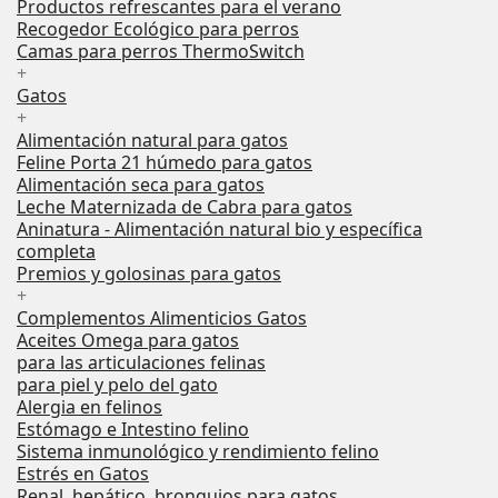
Productos refrescantes para el verano
Recogedor Ecológico para perros
Camas para perros ThermoSwitch
+
Gatos
+
Alimentación natural para gatos
Feline Porta 21 húmedo para gatos
Alimentación seca para gatos
Leche Maternizada de Cabra para gatos
Aninatura - Alimentación natural bio y específica
completa
Premios y golosinas para gatos
+
Complementos Alimenticios Gatos
Aceites Omega para gatos
para las articulaciones felinas
para piel y pelo del gato
Alergia en felinos
Estómago e Intestino felino
Sistema inmunológico y rendimiento felino
Estrés en Gatos
Renal, hepático, bronquios para gatos