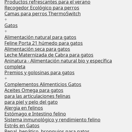
Productos refrescantes para el verano
Recogedor Ecológico para perros
Camas para perros ThermoSwitch
+
Gatos
+
Alimentación natural para gatos
Feline Porta 21 húmedo para gatos
Alimentación seca para gatos
Leche Maternizada de Cabra para gatos
Aninatura - Alimentación natural bio y específica
completa
Premios y golosinas para gatos
+
Complementos Alimenticios Gatos
Aceites Omega para gatos
para las articulaciones felinas
para piel y pelo del gato
Alergia en felinos
Estómago e Intestino felino
Sistema inmunológico y rendimiento felino
Estrés en Gatos
Renal, hepático, bronquios para gatos