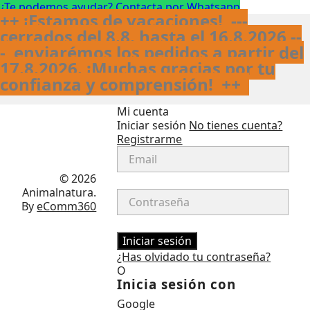
¿Te podemos ayudar? Contacta por Whatsapp
++ ¡Estamos de vacaciones! ---
cerrados del 8.8. hasta el 16.8.2026 --
- enviarémos los pedidos a partir del
17.8.2026. ¡Muchas gracias por tu
confianza y comprensión!
++
Mi cuenta
Iniciar sesión
No tienes cuenta?
Registrarme
Facebook
Instagram
© 2026
Animalnatura.
By
eComm360
Iniciar sesión
¿Has olvidado tu contraseña?
O
Inicia sesión con
Google