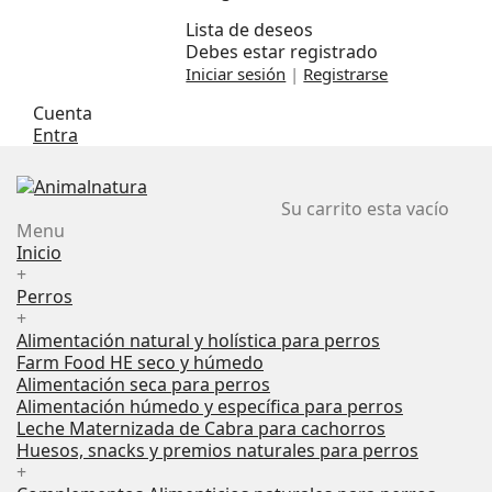
Lista de deseos
Debes estar registrado
Iniciar sesión
|
Registrarse
Cuenta
Entra
Su carrito esta vacío
Menu
Inicio
+
Perros
+
Alimentación natural y holística para perros
Farm Food HE seco y húmedo
Alimentación seca para perros
Alimentación húmedo y específica para perros
Leche Maternizada de Cabra para cachorros
Huesos, snacks y premios naturales para perros
+