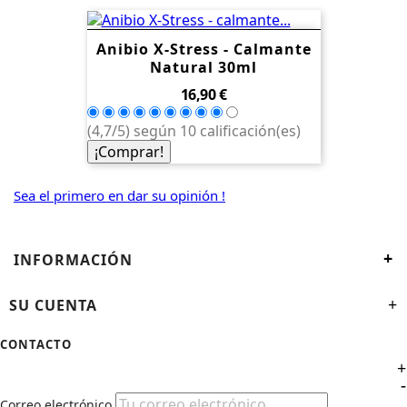
Anibio X-Stress - Calmante
Natural 30ml
Precio
16,90 €
(4,7/5) según 10 calificación(es)
¡Comprar!
Sea el primero en dar su opinión !
+
INFORMACIÓN
SU CUENTA
+
CONTACTO
+
-
Correo electrónico