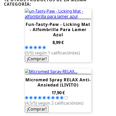
CATEGORÍA:
Fun-Tasty-Paw - Licking Mat
- Alfombrilla Para Lamer
Azul
Precio
8,99 €
(5/5) según 1 calificación(es)
¡Comprar!
Micromed Spray RELAX Anti-
Ansiedad (LIVITO)
Precio
17,90 €
(4,5/5) según 2 calificación(es)
¡Comprar!