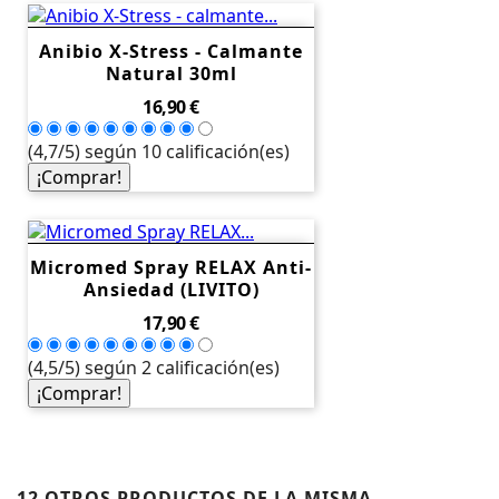
Anibio X-Stress - Calmante
Natural 30ml
Precio
16,90 €
(4,7/5) según 10 calificación(es)
¡Comprar!
Micromed Spray RELAX Anti-
Ansiedad (LIVITO)
Precio
17,90 €
(4,5/5) según 2 calificación(es)
¡Comprar!
12 OTROS PRODUCTOS DE LA MISMA