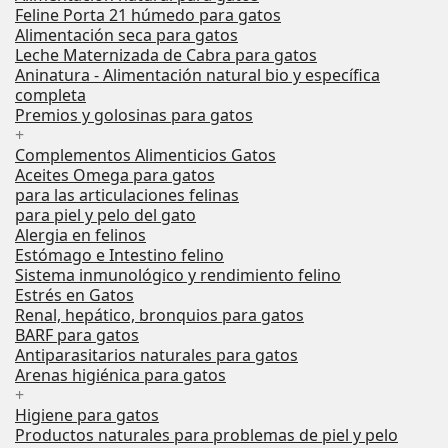
Feline Porta 21 húmedo para gatos
Alimentación seca para gatos
Leche Maternizada de Cabra para gatos
Aninatura - Alimentación natural bio y específica
completa
Premios y golosinas para gatos
+
Complementos Alimenticios Gatos
Aceites Omega para gatos
para las articulaciones felinas
para piel y pelo del gato
Alergia en felinos
Estómago e Intestino felino
Sistema inmunológico y rendimiento felino
Estrés en Gatos
Renal, hepático, bronquios para gatos
BARF para gatos
Antiparasitarios naturales para gatos
Arenas higiénica para gatos
+
Higiene para gatos
Productos naturales para problemas de piel y pelo