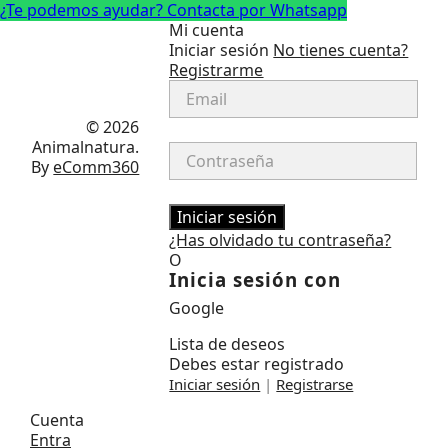
¿Te podemos ayudar? Contacta por Whatsapp
Mi cuenta
Iniciar sesión
No tienes cuenta?
Registrarme
Facebook
Instagram
© 2026
Animalnatura.
By
eComm360
Iniciar sesión
¿Has olvidado tu contraseña?
O
Inicia sesión con
Google
Lista de deseos
Debes estar registrado
Iniciar sesión
|
Registrarse
Cuenta
Entra