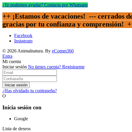
¿Te podemos ayudar? Contacta por Whatsapp
++ ¡Estamos de vacaciones! --- cerrados del
gracias por tu confianza y comprensión!
+
Facebook
Instagram
© 2026 Animalnatura.
By
eComm360
Entra
Mi cuenta
Iniciar sesión
No tienes cuenta?
Registrarme
Iniciar sesión
¿Has olvidado tu contraseña?
O
Inicia sesión con
Google
Lista de deseos