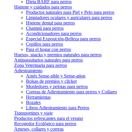
Dieta BARF para perros
Higiene y cuidados para perros
Productos naturales para Piel y Pelo para perros
Limpiadores oculares y auriculares para perros
Higiene dental para perros
Champú para perros
Acondicionadores para perros
Especial Exposición-Belleza para perros
Cepillos para perros
Para el hogar con perros
Huesos, snacks y premios naturales para perros
Antiparasitarios naturales para perros
Zona Veterinaria para perros
Adiestramiento
Arnés Sense-sible y Sense-ation
Bolsas de premios y clicker
Mordedores y pelotas para perros
Correas de Adiestramiento para perros y Collares
Herramientas
Bozales
Libros Adiestramiento para Perros
Transportines y viaje
Productos refrescantes para el verano
Recogedor Ecológico para perros
Arneses, collares y correas