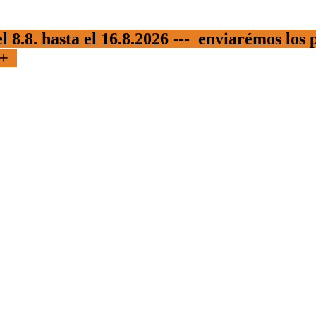
 8.8. hasta el 16.8.2026 --- enviarémos los 
+