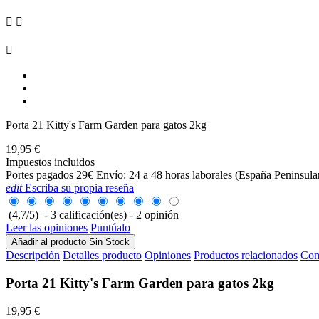



Porta 21 Kitty's Farm Garden para gatos 2kg
19,95 €
Impuestos incluidos
Portes pagados 29€ Envío: 24 a 48 horas laborales (España Peninsular
edit
Escriba su propia reseña
(
4,7
/
5
)
-
3
calificación(es) -
2
opinión
Leer las opiniones
Puntúalo
Añadir al producto
Sin Stock
Descripción
Detalles producto
Opiniones
Productos relacionados
Com
Porta 21 Kitty's Farm Garden para gatos 2kg
19,95 €