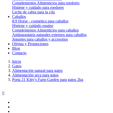
Complementos Alimenticios para roedores
Higiene y cuidado para roedores
Leche de cabra para la cría
Caballos
K9 Horse - cosmetica para caballos
Higiene y cuidado equino
Complementos Alimenticios para caballos
Antiparasitaria naturales externos para caballos
Juguetes para caballos y accesorios
Ofertas y Promociones
Blog
Contacto
Inicio
Gatos
Alimentación natural para gatos
Alimentación seca para gatos
Porta 21 Kitty's Farm Garden para gatos 2kg
