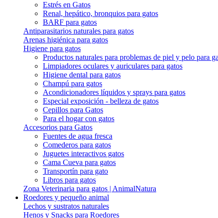
Estrés en Gatos
Renal, hepático, bronquios para gatos
BARF para gatos
Antiparasitarios naturales para gatos
Arenas higiénica para gatos
Higiene para gatos
Productos naturales para problemas de piel y pelo para g
Limpiadores oculares y auriculares para gatos
Higiene dental para gatos
Champú para gatos
Acondicionadores líquidos y sprays para gatos
Especial exposición - belleza de gatos
Cepillos para Gatos
Para el hogar con gatos
Accesorios para Gatos
Fuentes de agua fresca
Comederos para gatos
Juguetes interactivos gatos
Cama Cueva para gatos
Transportín para gato
Libros para gatos
Zona Veterinaria para gatos | AnimalNatura
Roedores y pequeño animal
Lechos y sustratos naturales
Henos y Snacks para Roedores