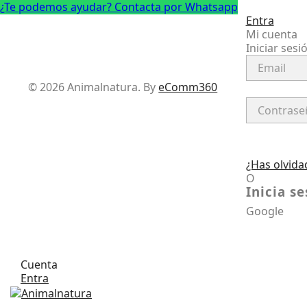
¿Te podemos ayudar? Contacta por Whatsapp
Entra
Mi cuenta
Iniciar sesi
Facebook
Instagram
© 2026 Animalnatura.
By
eComm360
¿Has olvida
O
Inicia s
Google
Cuenta
Entra