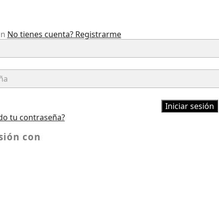
ón
No tienes cuenta?
Registrarme
Iniciar sesión
do tu contraseña?
esión con
Lista De Deseos