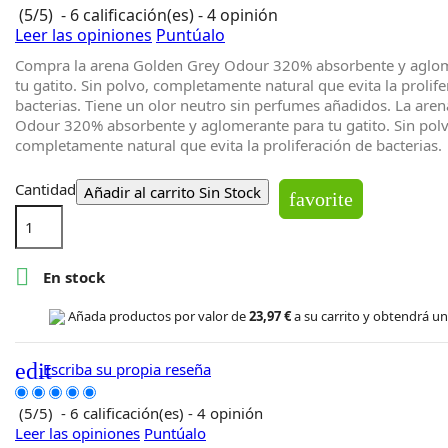
(
5
/
5
)
-
6
calificación(es) -
4
opinión
Leer las opiniones
Puntúalo
Compra la arena Golden Grey Odour 320% absorbente y aglo
tu gatito. Sin polvo, completamente natural que evita la prolif
bacterias. Tiene un olor neutro sin perfumes añadidos.
La aren
Odour 320% absorbente y aglomerante para tu gatito. Sin polv
completamente natural que evita la proliferación de bacterias.
Cantidad
Añadir al carrito
Sin Stock
favorite

En stock
Añada productos por valor de
23,97 €
a su carrito y obtendrá u
edit
Escriba su propia reseña
(
5
/
5
)
-
6
calificación(es) -
4
opinión
Leer las opiniones
Puntúalo