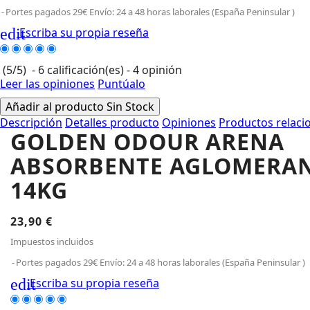
Portes pagados 29€ Envío: 24 a 48 horas laborales (España Peninsular )
edit
Escriba su propia reseña
(
5
/
5
)
-
6
calificación(es) -
4
opinión
Leer las opiniones
Puntúalo
Añadir al producto
Sin Stock
Descripción
Detalles producto
Opiniones
Productos relaci
GOLDEN ODOUR ARENA
ABSORBENTE AGLOMERA
14KG
23,90 €
Impuestos incluidos
Portes pagados 29€ Envío: 24 a 48 horas laborales (España Peninsular )
edit
Escriba su propia reseña