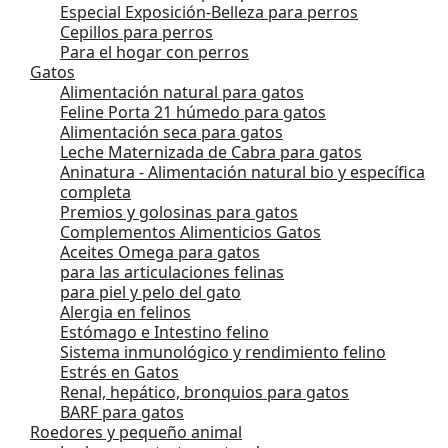
Especial Exposición-Belleza para perros
Cepillos para perros
Para el hogar con perros
Gatos
Alimentación natural para gatos
Feline Porta 21 húmedo para gatos
Alimentación seca para gatos
Leche Maternizada de Cabra para gatos
Aninatura - Alimentación natural bio y específica
completa
Premios y golosinas para gatos
Complementos Alimenticios Gatos
Aceites Omega para gatos
para las articulaciones felinas
para piel y pelo del gato
Alergia en felinos
Estómago e Intestino felino
Sistema inmunológico y rendimiento felino
Estrés en Gatos
Renal, hepático, bronquios para gatos
BARF para gatos
Roedores y pequeño animal