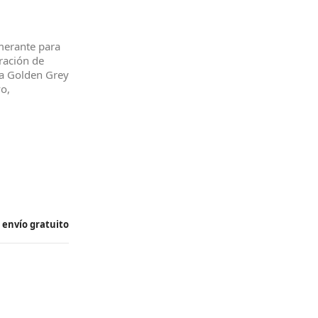
merante para
eración de
a Golden Grey
o,
n
envío gratuito