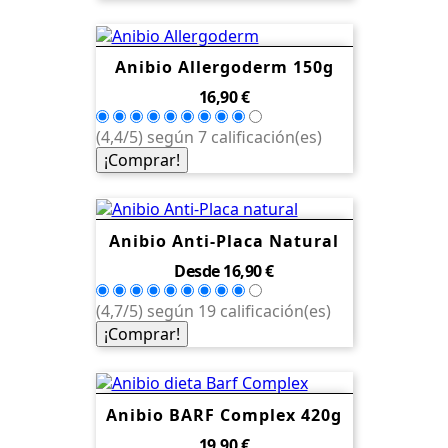
Anibio Allergoderm 150g
Precio
16,90 €
(4,4/5) según 7 calificación(es)
¡Comprar!
Anibio Anti-Placa Natural
Precio
Desde
16,90 €
(4,7/5) según 19 calificación(es)
¡Comprar!
Anibio BARF Complex 420g
Precio
19,90 €