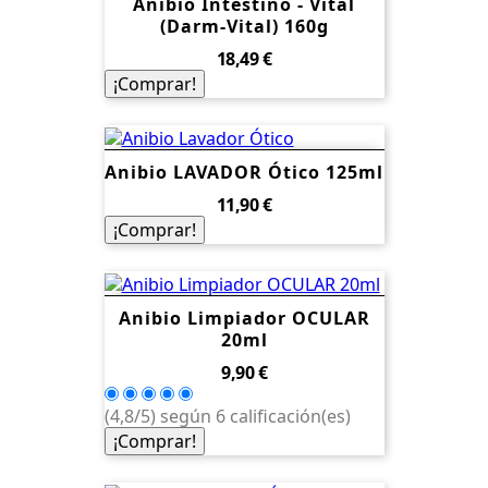
Anibio Intestino - Vital
(Darm-Vital) 160g
Precio
18,49 €
¡Comprar!
Anibio LAVADOR Ótico 125ml
Precio
11,90 €
¡Comprar!
Anibio Limpiador OCULAR
20ml
Precio
9,90 €
(4,8/5) según 6 calificación(es)
¡Comprar!