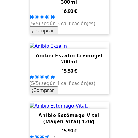
300ml
Precio
16,90 €
(5/5) según 3 calificación(es)
¡Comprar!
Anibio Ekzalin Cremogel
200ml
Precio
15,50 €
(5/5) según 1 calificación(es)
¡Comprar!
Anibio Estómago-Vital
(Magen-Vital) 120g
Precio
15,90 €