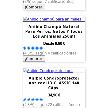
(5/5) según 7 calificación(es)
¡Comprar!
Anibio Champú Natural
Para Perros, Gatos Y Todos
Los Animales 250ml
Precio
Desde
9,90 €
(4,8/5) según 4 calificación(es)
¡Comprar!
Anibio Condroprotector
Anticox HD CLASSIC 140
Cáps.
Precio
34,90 €
(4,8/5) según 22 calificación(es)