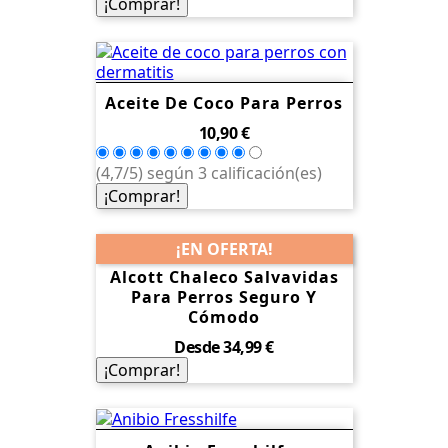
¡Comprar!
Aceite De Coco Para Perros
Precio
10,90 €
(4,7/5) según 3 calificación(es)
¡Comprar!
¡EN OFERTA!
Alcott Chaleco Salvavidas
Para Perros Seguro Y
Cómodo
Precio
Desde
34,99 €
¡Comprar!