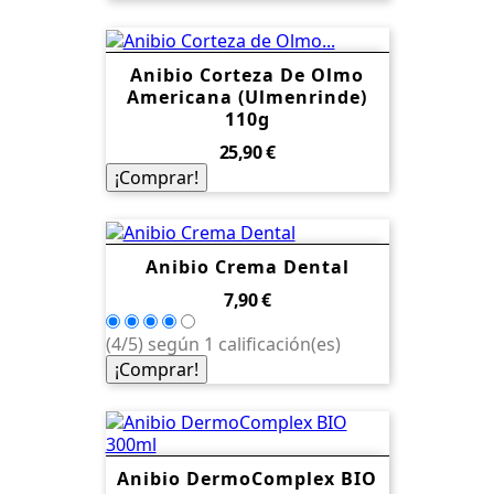
Anibio Corteza De Olmo
Americana (Ulmenrinde)
110g
Precio
25,90 €
¡Comprar!
Anibio Crema Dental
Precio
7,90 €
(4/5) según 1 calificación(es)
¡Comprar!
Anibio DermoComplex BIO