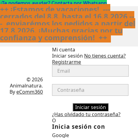
¿Te podemos ayudar? Contacta por Whatsapp
++ ¡Estamos de vacaciones! ---
cerrados del 8.8. hasta el 16.8.2026 --
- enviarémos los pedidos a partir del
17.8.2026. ¡Muchas gracias por tu
confianza y comprensión!
++
Mi cuenta
Iniciar sesión
No tienes cuenta?
Registrarme
Facebook
Instagram
© 2026
Animalnatura.
By
eComm360
Iniciar sesión
¿Has olvidado tu contraseña?
O
Inicia sesión con
Google