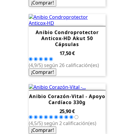
¡Comprar!
Anibio Condroprotector
Anticox-HD Akut 50
Cápsulas
Precio
17,50 €
(4,9/5) según 26 calificación(es)
¡Comprar!
Anibio Corazón-Vital - Apoyo
Cardíaco 330g
Precio
25,90 €
(4,5/5) según 2 calificación(es)
¡Comprar!