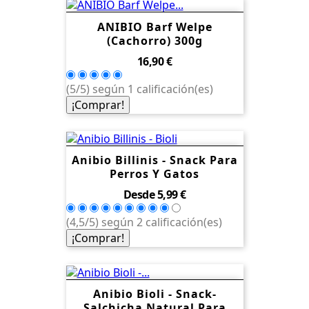
ANIBIO Barf Welpe
(Cachorro) 300g
Precio
16,90 €
(5/5) según 1 calificación(es)
¡Comprar!
Anibio Billinis - Snack Para
Perros Y Gatos
Precio
Desde
5,99 €
(4,5/5) según 2 calificación(es)
¡Comprar!
Anibio Bioli - Snack-
Salchicha Natural Para