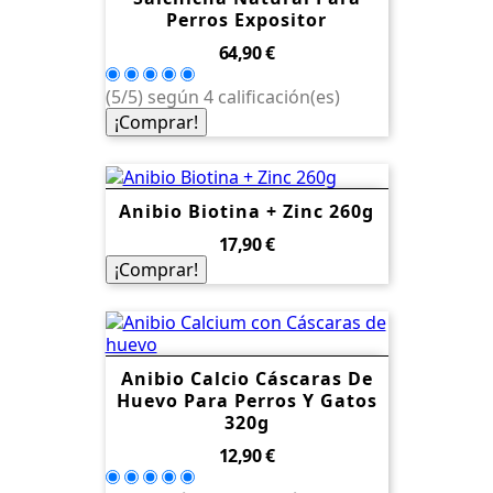
Perros Expositor
Precio
64,90 €
(5/5) según 4 calificación(es)
¡Comprar!
Anibio Biotina + Zinc 260g
Precio
17,90 €
¡Comprar!
Anibio Calcio Cáscaras De
Huevo Para Perros Y Gatos
320g
Precio
12,90 €