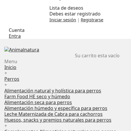
Lista de deseos
Debes estar registrado
Iniciar sesión
|
Registrarse
Cuenta
Entra
Su carrito esta vacío
Menu
Inicio
+
Perros
+
Alimentación natural y holística para perros
Farm Food HE seco y húmedo
Alimentación seca para perros
Alimentación húmedo y específica para perros
Leche Maternizada de Cabra para cachorros
Huesos, snacks y premios naturales para perros
+