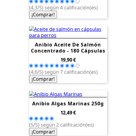
(4,3/5) según 4 calificación(es)
¡Comprar!
Anibio Aceite De Salmón
Concentrado - 180 Cápsulas
Precio
19,90 €
(4,6/5) según 7 calificación(es)
¡Comprar!
Anibio Algas Marinas 250g
Precio
12,49 €
(5/5) según 2 calificación(es)
¡Comprar!