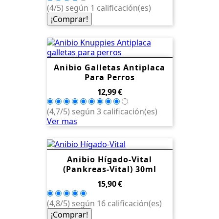
(4/5) según 1 calificación(es)
¡Comprar!
Anibio Galletas Antiplaca
Para Perros
Precio
12,99 €
(4,7/5) según 3 calificación(es)
Ver mas
Anibio Hígado-Vital
(Pankreas-Vital) 30ml
Precio
15,90 €
(4,8/5) según 16 calificación(es)
¡Comprar!