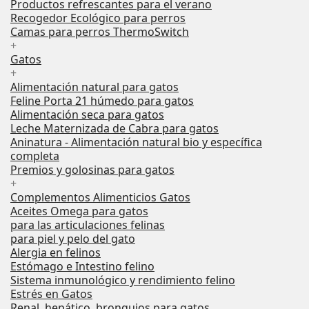
Productos refrescantes para el verano
Recogedor Ecológico para perros
Camas para perros ThermoSwitch
+
Gatos
+
Alimentación natural para gatos
Feline Porta 21 húmedo para gatos
Alimentación seca para gatos
Leche Maternizada de Cabra para gatos
Aninatura - Alimentación natural bio y específica
completa
Premios y golosinas para gatos
+
Complementos Alimenticios Gatos
Aceites Omega para gatos
para las articulaciones felinas
para piel y pelo del gato
Alergia en felinos
Estómago e Intestino felino
Sistema inmunológico y rendimiento felino
Estrés en Gatos
Renal, hepático, bronquios para gatos