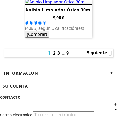
Anibio Limpiador Ótico 30ml
Precio
9,90 €
(4,8/5) según 6 calificación(es)
¡Comprar!
1

Siguiente
2
3
…
9
+
INFORMACIÓN
SU CUENTA
+
CONTACTO
+
-
Correo electrónico