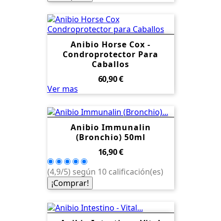
Anibio Horse Cox -
Condroprotector Para
Caballos
Precio
60,90 €
Ver mas
Anibio Immunalin
(Bronchio) 50ml
Precio
16,90 €
(4,9/5) según 10 calificación(es)
¡Comprar!