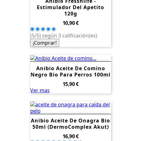
Anibio Fresshilfe -
Estimulador Del Apetito
120g
Precio
10,90 €
(5/5) según 3 calificación(es)
¡Comprar!
Anibio Aceite De Comino
Negro Bio Para Perros 100ml
Precio
15,90 €
Ver mas
Anibio Aceite De Onagra Bio
50ml (dermoComplex Akut)
Precio
16,90 €