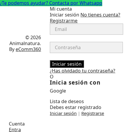
¿Te podemos ayudar? Contacta por Whatsapp
Mi cuenta
Iniciar sesión
No tienes cuenta?
Registrarme
Facebook
Instagram
© 2026
Animalnatura.
By
eComm360
Iniciar sesión
¿Has olvidado tu contraseña?
O
Inicia sesión con
Google
Lista de deseos
Debes estar registrado
Iniciar sesión
|
Registrarse
Cuenta
Entra