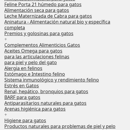
Feline Porta 21 húmedo para gatos
Alimentación seca para gatos
Leche Maternizada de Cabra para gatos
Aninatura - Alimentación natural bio y específica
completa
Premios y golosinas para gatos
+
Complementos Alimenticios Gatos
Aceites Omega para gatos
para las articulaciones felinas
para piel y pelo del gato
Alergia en felinos
Estómago e Intestino felino
Sistema inmunológico y rendimiento felino
Estrés en Gatos
Renal, hepático, bronquios para gatos
BARF para gatos
Antiparasitarios naturales para gatos
Arenas higiénica para gatos
+
Higiene para gatos
Productos naturales para problemas de piel y pelo