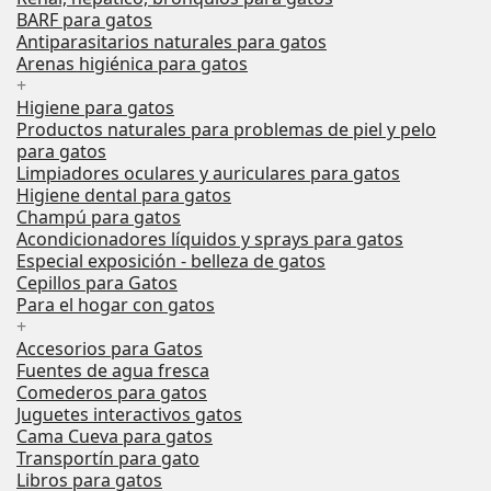
BARF para gatos
Antiparasitarios naturales para gatos
Arenas higiénica para gatos
+
Higiene para gatos
Productos naturales para problemas de piel y pelo
para gatos
Limpiadores oculares y auriculares para gatos
Higiene dental para gatos
Champú para gatos
Acondicionadores líquidos y sprays para gatos
Especial exposición - belleza de gatos
Cepillos para Gatos
Para el hogar con gatos
+
Accesorios para Gatos
Fuentes de agua fresca
Comederos para gatos
Juguetes interactivos gatos
Cama Cueva para gatos
Transportín para gato
Libros para gatos