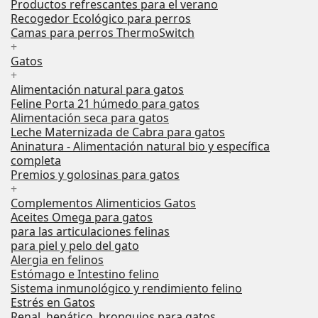
Productos refrescantes para el verano
Recogedor Ecológico para perros
Camas para perros ThermoSwitch
+
Gatos
+
Alimentación natural para gatos
Feline Porta 21 húmedo para gatos
Alimentación seca para gatos
Leche Maternizada de Cabra para gatos
Aninatura - Alimentación natural bio y específica
completa
Premios y golosinas para gatos
+
Complementos Alimenticios Gatos
Aceites Omega para gatos
para las articulaciones felinas
para piel y pelo del gato
Alergia en felinos
Estómago e Intestino felino
Sistema inmunológico y rendimiento felino
Estrés en Gatos
Renal, hepático, bronquios para gatos