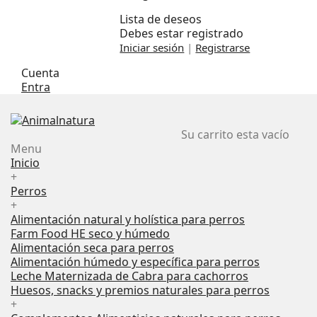
Lista de deseos
Debes estar registrado
Iniciar sesión
|
Registrarse
Cuenta
Entra
Su carrito esta vacío
Menu
Inicio
+
Perros
+
Alimentación natural y holística para perros
Farm Food HE seco y húmedo
Alimentación seca para perros
Alimentación húmedo y específica para perros
Leche Maternizada de Cabra para cachorros
Huesos, snacks y premios naturales para perros
+