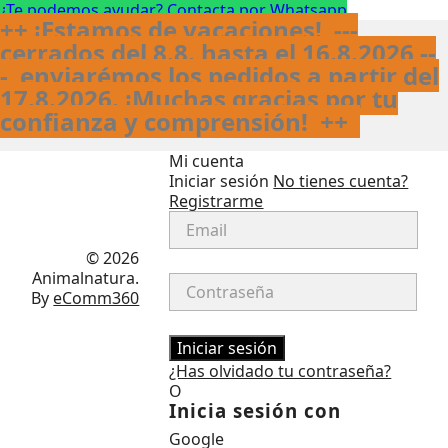
¿Te podemos ayudar? Contacta por Whatsapp
++ ¡Estamos de vacaciones! ---
cerrados del 8.8. hasta el 16.8.2026 --
- enviarémos los pedidos a partir del
17.8.2026. ¡Muchas gracias por tu
confianza y comprensión!
++
Mi cuenta
Iniciar sesión
No tienes cuenta?
Registrarme
Facebook
Instagram
© 2026
Animalnatura.
By
eComm360
Iniciar sesión
¿Has olvidado tu contraseña?
O
Inicia sesión con
Google