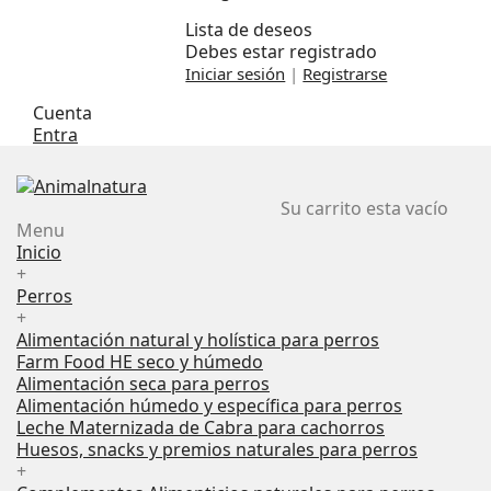
Lista de deseos
Debes estar registrado
Iniciar sesión
|
Registrarse
Cuenta
Entra
Su carrito esta vacío
Menu
Inicio
+
Perros
+
Alimentación natural y holística para perros
Farm Food HE seco y húmedo
Alimentación seca para perros
Alimentación húmedo y específica para perros
Leche Maternizada de Cabra para cachorros
Huesos, snacks y premios naturales para perros
+