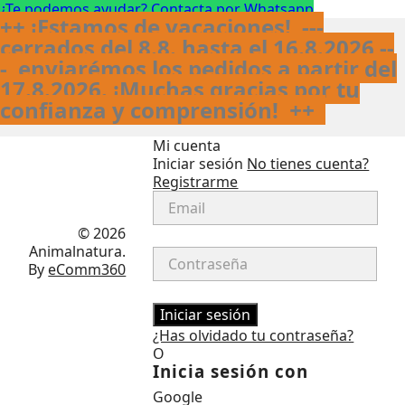
¿Te podemos ayudar? Contacta por Whatsapp
++ ¡Estamos de vacaciones! ---
cerrados del 8.8. hasta el 16.8.2026 --
- enviarémos los pedidos a partir del
17.8.2026. ¡Muchas gracias por tu
confianza y comprensión!
++
Mi cuenta
Iniciar sesión
No tienes cuenta?
Registrarme
Facebook
Instagram
© 2026
Animalnatura.
By
eComm360
Iniciar sesión
¿Has olvidado tu contraseña?
O
Inicia sesión con
Google