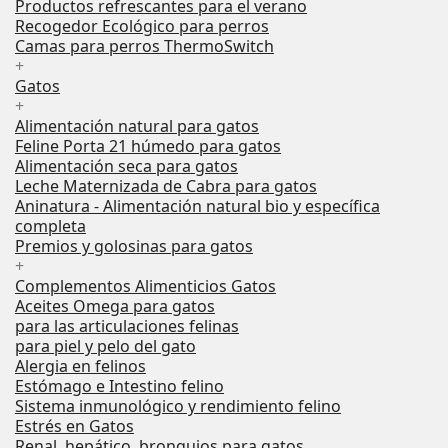
Productos refrescantes para el verano
Recogedor Ecológico para perros
Camas para perros ThermoSwitch
+
Gatos
+
Alimentación natural para gatos
Feline Porta 21 húmedo para gatos
Alimentación seca para gatos
Leche Maternizada de Cabra para gatos
Aninatura - Alimentación natural bio y específica
completa
Premios y golosinas para gatos
+
Complementos Alimenticios Gatos
Aceites Omega para gatos
para las articulaciones felinas
para piel y pelo del gato
Alergia en felinos
Estómago e Intestino felino
Sistema inmunológico y rendimiento felino
Estrés en Gatos
Renal, hepático, bronquios para gatos