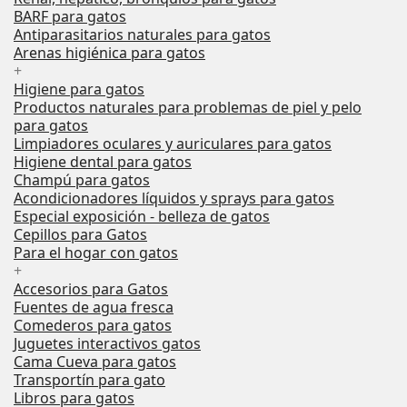
BARF para gatos
Antiparasitarios naturales para gatos
Arenas higiénica para gatos
+
Higiene para gatos
Productos naturales para problemas de piel y pelo
para gatos
Limpiadores oculares y auriculares para gatos
Higiene dental para gatos
Champú para gatos
Acondicionadores líquidos y sprays para gatos
Especial exposición - belleza de gatos
Cepillos para Gatos
Para el hogar con gatos
+
Accesorios para Gatos
Fuentes de agua fresca
Comederos para gatos
Juguetes interactivos gatos
Cama Cueva para gatos
Transportín para gato
Libros para gatos