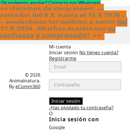
¿Te podemos ayudar? Contacta por Whatsapp
++ ¡Estamos de vacaciones! ---
cerrados del 8.8. hasta el 16.8.2026 --
- enviarémos los pedidos a partir del
17.8.2026. ¡Muchas gracias por tu
confianza y comprensión!
++
Mi cuenta
Iniciar sesión
No tienes cuenta?
Registrarme
Facebook
Instagram
© 2026
Animalnatura.
By
eComm360
Iniciar sesión
¿Has olvidado tu contraseña?
O
Inicia sesión con
Google