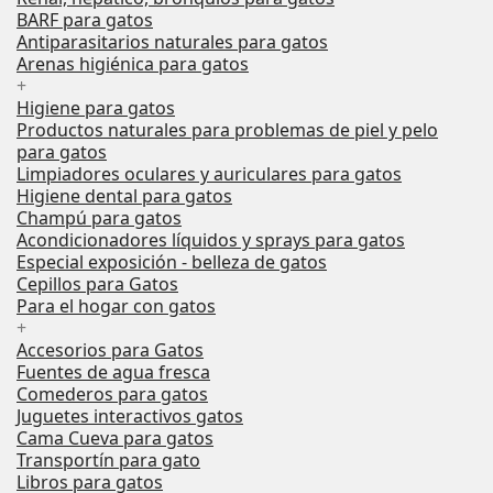
BARF para gatos
Antiparasitarios naturales para gatos
Arenas higiénica para gatos
+
Higiene para gatos
Productos naturales para problemas de piel y pelo
para gatos
Limpiadores oculares y auriculares para gatos
Higiene dental para gatos
Champú para gatos
Acondicionadores líquidos y sprays para gatos
Especial exposición - belleza de gatos
Cepillos para Gatos
Para el hogar con gatos
+
Accesorios para Gatos
Fuentes de agua fresca
Comederos para gatos
Juguetes interactivos gatos
Cama Cueva para gatos
Transportín para gato
Libros para gatos