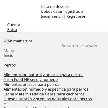
Lista de deseos
Debes estar registrado
Iniciar sesión
|
Registrarse
Cuenta
Entra
Su carrito esta vacío
Menu
Inicio
+
Perros
+
Alimentación natural y holística para perros
Farm Food HE seco y húmedo
Alimentación seca para perros
Alimentación húmedo y específica para perros
Leche Maternizada de Cabra para cachorros
Huesos, snacks y premios naturales para perros
+