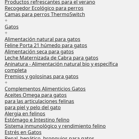
Productos refrescantes para el verano
Recogedor Ecológico para perros
Camas para perros ThermoSwitch
+
Gatos
+
Alimentación natural para gatos
Feline Porta 21 húmedo para gatos
Alimentación seca para gatos
Leche Maternizada de Cabra para gatos
Aninatura - Alimentación natural bio y específica
completa
Premios y golosinas para gatos
+
Complementos Alimenticios Gatos
Aceites Omega para gatos
para las articulaciones felinas
para piel y pelo del gato
Alergia en felinos
Estómago e Intestino felino
Sistema inmunológico y rendimiento felino
Estrés en Gatos
Renal, hepático, bronquios para gatos