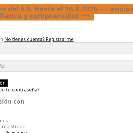
s del 8.8. hasta el 16.8.2026 --- envia
nfianza y comprensión!
++
ón
No tienes cuenta?
Registrarme
ión
do tu contraseña?
esión con
seos
 registrado
n
|
Registrarse