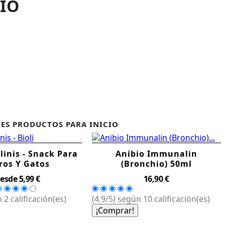
CIO
ES PRODUCTOS PARA INICIO
linis - Snack Para
Anibio Immunalin
ros Y Gatos
(Bronchio) 50ml
Precio
Precio
esde
5,99 €
16,90 €
 2 calificación(es)
(4,9/5) según 10 calificación(es)
¡Comprar!