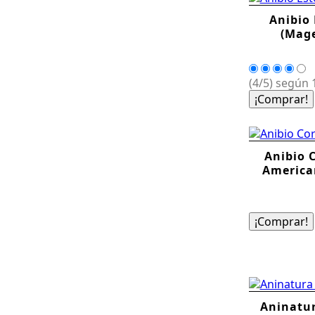
Anibio
(Mage
(4/5) según 1
¡Comprar!
Anibio 
America
¡Comprar!
Aninatur