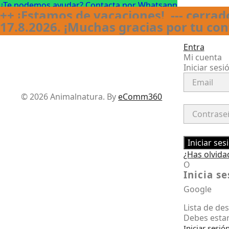
¿Te podemos ayudar? Contacta por Whatsapp
++ ¡Estamos de vacaciones! --- cerrado
17.8.2026. ¡Muchas gracias por tu co
Entra
Mi cuenta
Iniciar sesi
Facebook
Instagram
© 2026 Animalnatura.
By
eComm360
Iniciar ses
¿Has olvida
O
Inicia s
Google
Lista de de
Debes estar
Iniciar sesió