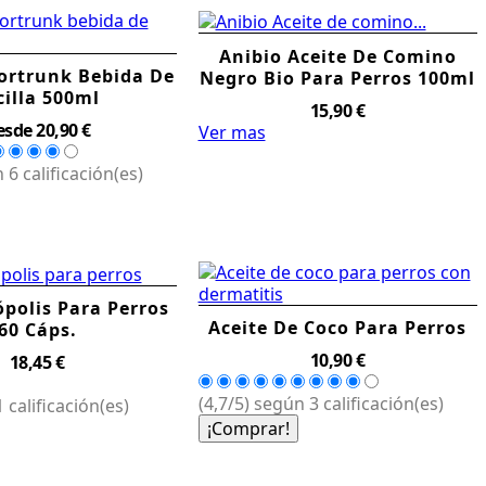
Anibio Aceite De Comino
ortrunk Bebida De
Negro Bio Para Perros 100ml
cilla 500ml
Precio
15,90 €
Precio
esde
20,90 €
Ver mas
 6 calificación(es)
ópolis Para Perros
Aceite De Coco Para Perros
60 Cáps.
Precio
10,90 €
Precio
18,45 €
(4,7/5) según 3 calificación(es)
 calificación(es)
¡Comprar!