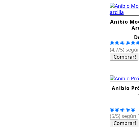
Anibio Mo
Ar
D
(4,7/5) según
¡Comprar!
Anibio Pr
(5/5) según 1
¡Comprar!