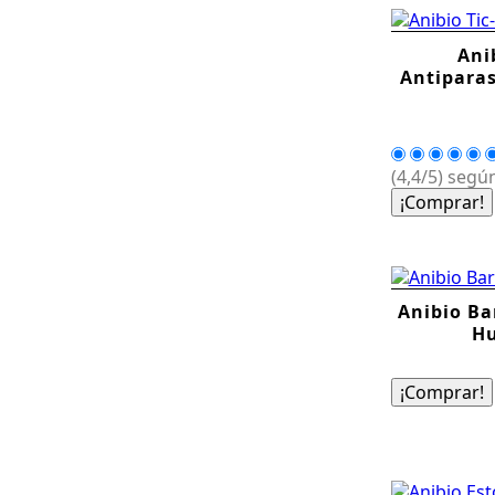
Ani
Antiparas
(4,4/5) según
¡Comprar!
Anibio Ba
Hu
¡Comprar!