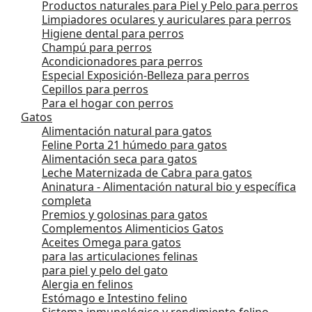
Productos naturales para Piel y Pelo para perros
Limpiadores oculares y auriculares para perros
Higiene dental para perros
Champú para perros
Acondicionadores para perros
Especial Exposición-Belleza para perros
Cepillos para perros
Para el hogar con perros
Gatos
Alimentación natural para gatos
Feline Porta 21 húmedo para gatos
Alimentación seca para gatos
Leche Maternizada de Cabra para gatos
Aninatura - Alimentación natural bio y específica
completa
Premios y golosinas para gatos
Complementos Alimenticios Gatos
Aceites Omega para gatos
para las articulaciones felinas
para piel y pelo del gato
Alergia en felinos
Estómago e Intestino felino
Sistema inmunológico y rendimiento felino