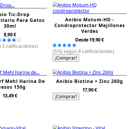
bio Tic-Drop
Anibio Motum-HD -
itario Para Gatos
Condroprotector Mejillones
30ml
Verdes
Precio
8,90 €
Precio
Desde
19,90 €
 5 calificación(es)
(5/5) según 8 calificación(es)
¡Comprar!
rf Mehl Harina De
Anibio Biotina + Zinc 260g
esos 150g
Precio
17,90 €
Precio
13,49 €
¡Comprar!