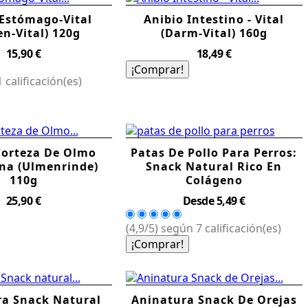
 Estómago-Vital
Anibio Intestino - Vital
n-Vital) 120g
(Darm-Vital) 160g
Precio
Precio
15,90 €
18,49 €
¡Comprar!
 calificación(es)
Corteza De Olmo
Patas De Pollo Para Perros:
na (Ulmenrinde)
Snack Natural Rico En
110g
Colágeno
Precio
Precio
25,90 €
Desde
5,49 €
(4,9/5) según 7 calificación(es)
¡Comprar!
a Snack Natural
Aninatura Snack De Orejas