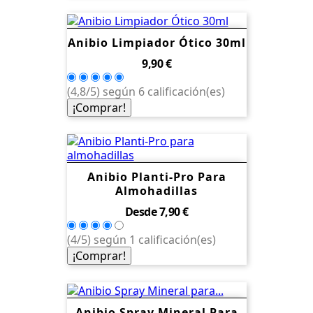
Anibio Limpiador Ótico 30ml
Precio
9,90 €
(4,8/5) según 6 calificación(es)
¡Comprar!
Anibio Planti-Pro Para
Almohadillas
Precio
Desde
7,90 €
(4/5) según 1 calificación(es)
¡Comprar!
Anibio Spray Mineral Para