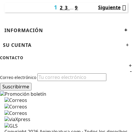
1

Siguiente
2
3
…
9
+
INFORMACIÓN
SU CUENTA
+
CONTACTO
+
-
Correo electrónico
Suscribirme
Copyright 2026 Animalnatura.com · Todos los derechos