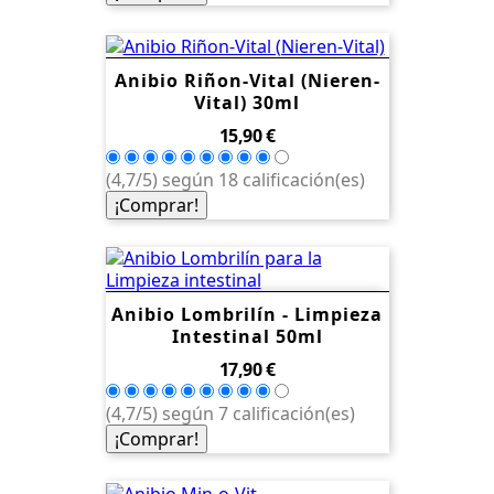
Anibio Riñon-Vital (Nieren-
Vital) 30ml
Precio
15,90 €
(4,7/5) según 18 calificación(es)
¡Comprar!
Anibio Lombrilín - Limpieza
Intestinal 50ml
Precio
17,90 €
(4,7/5) según 7 calificación(es)
¡Comprar!