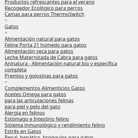
Productos refrescantes para el verano
Recogedor Ecológico para perros
Camas para perros ThermoSwitch
+
Gatos
+
Alimentación natural para gatos
Feline Porta 21 húmedo para gatos
Alimentación seca para gatos
Leche Maternizada de Cabra para gatos
Aninatura - Alimentación natural bio y específica
completa
Premios y golosinas para gatos
+
Complementos Alimenticios Gatos
Aceites Omega para gatos
para las articulaciones felinas
para piel y pelo del gato
Alergia en felinos
Estómago e Intestino felino
Sistema inmunológico y rendimiento felino
Estrés en Gatos
Renal, hepático, bronquios para gatos