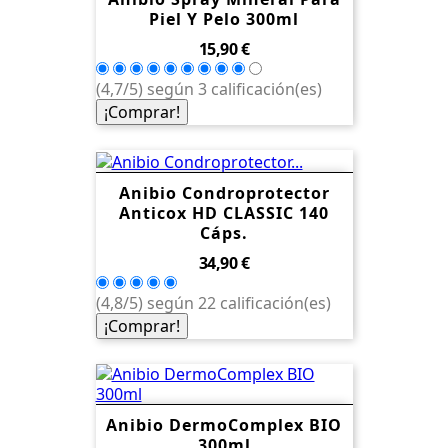
Piel Y Pelo 300ml
Precio
15,90 €
(4,7/5) según 3 calificación(es)
¡Comprar!
Anibio Condroprotector
Anticox HD CLASSIC 140
Cáps.
Precio
34,90 €
(4,8/5) según 22 calificación(es)
¡Comprar!
Anibio DermoComplex BIO
300ml