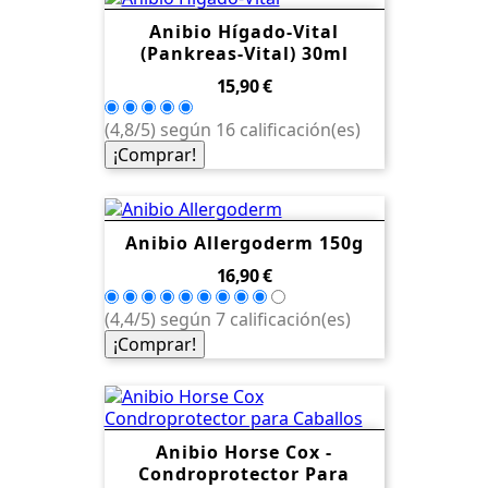
Anibio Hígado-Vital
(Pankreas-Vital) 30ml
Precio
15,90 €
(4,8/5) según 16 calificación(es)
¡Comprar!
Anibio Allergoderm 150g
Precio
16,90 €
(4,4/5) según 7 calificación(es)
¡Comprar!
Anibio Horse Cox -
Condroprotector Para