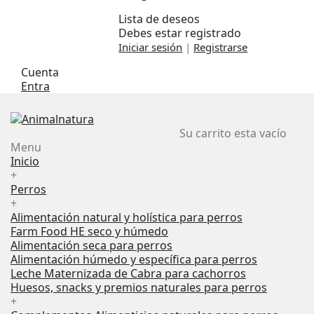
Lista de deseos
Debes estar registrado
Iniciar sesión
|
Registrarse
Cuenta
Entra
Su carrito esta vacío
Menu
Inicio
+
Perros
+
Alimentación natural y holística para perros
Farm Food HE seco y húmedo
Alimentación seca para perros
Alimentación húmedo y específica para perros
Leche Maternizada de Cabra para cachorros
Huesos, snacks y premios naturales para perros
+