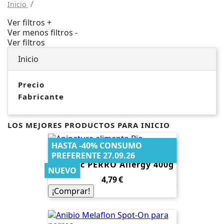
Inicio
Ver filtros +
Ver menos filtros -
Ver filtros
Inicio
Precio
Fabricante
LOS MEJORES PRODUCTOS PARA INICIO
HASTA -40% CONSUMO
Aninatura Alimento Bio
PREFERENTE 27.09.26
Dietetic PERRO Allergy 400g
NUEVO
Precio
4,79 €
¡Comprar!