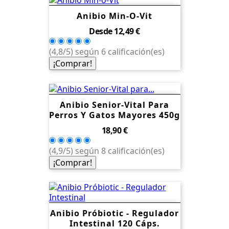
Anibio Min-O-Vit
Precio
Desde
12,49 €
(4,8/5) según 6 calificación(es)
¡Comprar!
Anibio Senior-Vital Para
Perros Y Gatos Mayores 450g
Precio
18,90 €
(4,9/5) según 8 calificación(es)
¡Comprar!
Anibio Próbiotic - Regulador
Intestinal 120 Cáps.