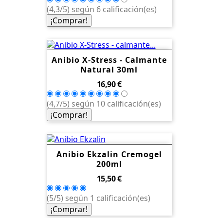
(4,3/5) según 6 calificación(es)
¡Comprar!
Anibio X-Stress - Calmante
Natural 30ml
Precio
16,90 €
(4,7/5) según 10 calificación(es)
¡Comprar!
Anibio Ekzalin Cremogel
200ml
Precio
15,50 €
(5/5) según 1 calificación(es)
¡Comprar!