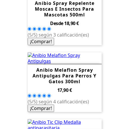
Anibio Spray Repelente
Moscas E Insectos Para
Mascotas 500ml
Precio
Desde
18,90 €
(5/5) según 3 calificación(es)
¡Comprar!
Anibio Melaflon Spray
Antipulgas Para Perros Y
Gatos 300ml
Precio
17,90 €
(5/5) según 4 calificación(es)
¡Comprar!