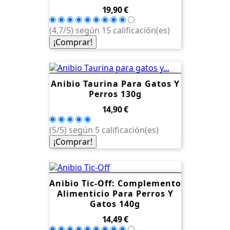
Precio
19,90 €
(4,7/5) según 15 calificación(es)
¡Comprar!
Anibio Taurina Para Gatos Y
Perros 130g
Precio
14,90 €
(5/5) según 5 calificación(es)
¡Comprar!
Anibio Tic-Off: Complemento
Alimenticio Para Perros Y
Gatos 140g
Precio
14,49 €