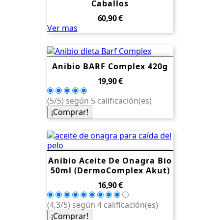
Caballos
Precio
60,90 €
Ver mas
Anibio BARF Complex 420g
Precio
19,90 €
(5/5) según 5 calificación(es)
¡Comprar!
Anibio Aceite De Onagra Bio
50ml (dermoComplex Akut)
Precio
16,90 €
(4,3/5) según 4 calificación(es)
¡Comprar!