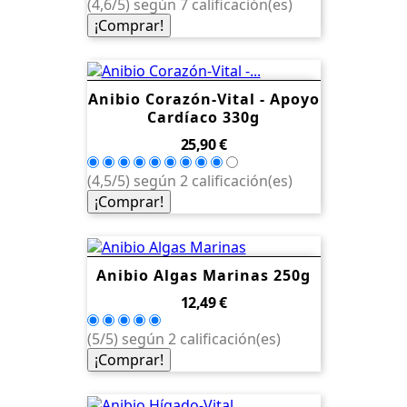
(4,6/5) según 7 calificación(es)
¡Comprar!
Anibio Corazón-Vital - Apoyo
Cardíaco 330g
Precio
25,90 €
(4,5/5) según 2 calificación(es)
¡Comprar!
Anibio Algas Marinas 250g
Precio
12,49 €
(5/5) según 2 calificación(es)
¡Comprar!