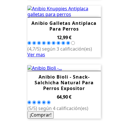
Anibio Galletas Antiplaca
Para Perros
Precio
12,99 €
(4,7/5) según 3 calificación(es)
Ver mas
Anibio Bioli - Snack-
Salchicha Natural Para
Perros Expositor
Precio
64,90 €
(5/5) según 4 calificación(es)
¡Comprar!