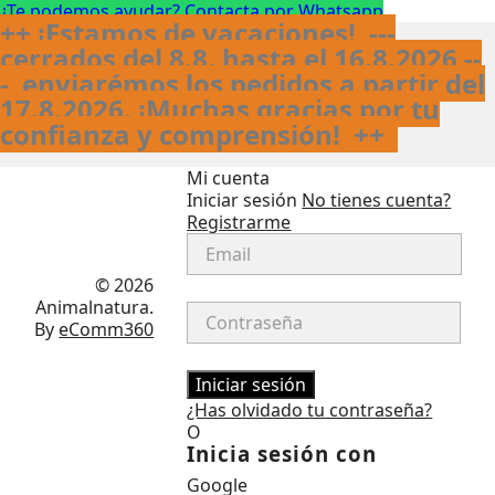
¿Te podemos ayudar? Contacta por Whatsapp
++ ¡Estamos de vacaciones! ---
cerrados del 8.8. hasta el 16.8.2026 --
- enviarémos los pedidos a partir del
17.8.2026. ¡Muchas gracias por tu
confianza y comprensión!
++
Mi cuenta
Iniciar sesión
No tienes cuenta?
Registrarme
Facebook
Instagram
© 2026
Animalnatura.
By
eComm360
Iniciar sesión
¿Has olvidado tu contraseña?
O
Inicia sesión con
Google