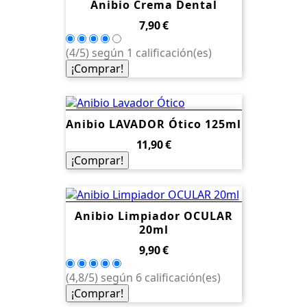
Anibio Crema Dental
Precio
7,90 €
(4/5) según 1 calificación(es)
¡Comprar!
Anibio LAVADOR Ótico 125ml
Precio
11,90 €
¡Comprar!
Anibio Limpiador OCULAR
20ml
Precio
9,90 €
(4,8/5) según 6 calificación(es)
¡Comprar!