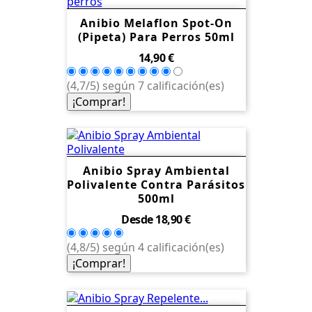
Anibio Melaflon Spot-On
(Pipeta) Para Perros 50ml
Precio
14,90 €
(4,7/5) según 7 calificación(es)
¡Comprar!
Anibio Spray Ambiental
Polivalente Contra Parásitos
500ml
Precio
Desde
18,90 €
(4,8/5) según 4 calificación(es)
¡Comprar!