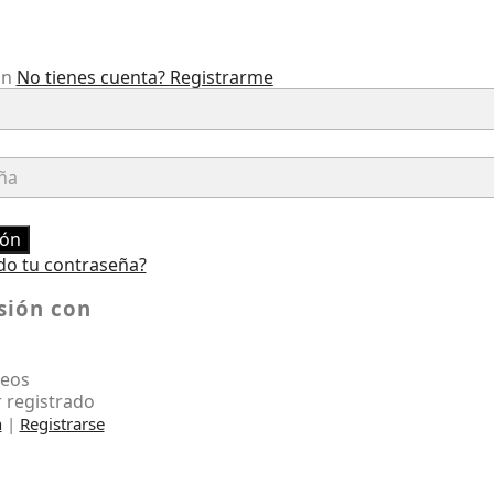
ón
No tienes cuenta?
Registrarme
ión
do tu contraseña?
esión con
seos
 registrado
n
|
Registrarse