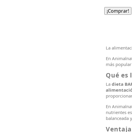
¡Comprar!
La alimentac
En Animalnat
más popular 
Qué es 
La
dieta BA
alimentació
proporcionan
En Animalnat
nutrientes e
balanceada y 
Ventaja