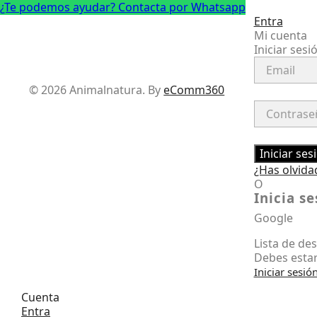
¿Te podemos ayudar? Contacta por Whatsapp
Entra
Mi cuenta
Iniciar sesi
Facebook
Instagram
© 2026 Animalnatura.
By
eComm360
Iniciar ses
¿Has olvida
O
Inicia s
Google
Lista de de
Debes estar
Iniciar sesió
Cuenta
Entra