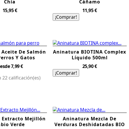
Chía
Cáñamo
Precio
Precio
15,95 €
11,95 €
¡Comprar!
 Aceite De Salmón
Aninatura BIOTINA Complex
Perros Y Gatos
Líquido 500ml
Precio
Precio
esde
7,99 €
25,90 €
¡Comprar!
 22 calificación(es)
 Extracto Mejillón
Aninatura Mezcla De
abio Verde
Verduras Deshidatadas BIO