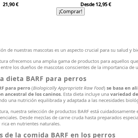
Precio
Precio
21,90 €
Desde
12,95 €
¡Comprar!
ión de nuestras mascotas es un aspecto crucial para su salud y bi
ura ofrecemos una amplia gama de productos para aquellos que e
entre los dueños de mascotas conscientes de la importancia de u
la dieta BARF para perros
RF para perro
(
Biologically Appropriate Raw Food
)
se basa en al
n ancestral de los caninos
. Esta dieta incluye una
variedad de
do una nutrición equilibrada y adaptada a las necesidades biológ
ura, nuestra selección de productos BARF está cuidadosamente el
senciales. Desde mezclas de carne cruda hasta preparados especia
rica en nutrientes naturales.
s de la comida BARF en los perros