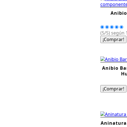
Anibio
(5/5) según 1
¡Comprar!
Anibio Ba
Hu
¡Comprar!
Aninatura