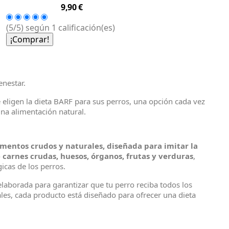
Precio
9,90 €
(5/5) según 1 calificación(es)
¡Comprar!
enestar.
ligen la dieta BARF para sus perros, una opción cada vez
na alimentación natural.
imentos crudos y naturales, diseñada para imitar la
 carnes crudas, huesos, órganos, frutas y verduras
,
icas de los perros.
aborada para garantizar que tu perro reciba todos los
les, cada producto está diseñado para ofrecer una dieta