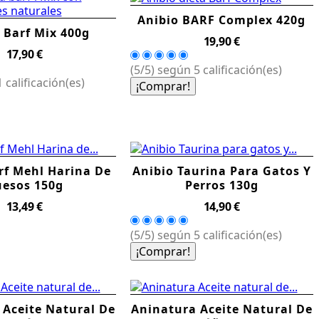
Anibio BARF Complex 420g
 Barf Mix 400g
Precio
19,90 €
Precio
17,90 €
(5/5) según 5 calificación(es)
 calificación(es)
¡Comprar!
rf Mehl Harina De
Anibio Taurina Para Gatos Y
esos 150g
Perros 130g
Precio
Precio
13,49 €
14,90 €
(5/5) según 5 calificación(es)
¡Comprar!
 Aceite Natural De
Aninatura Aceite Natural De