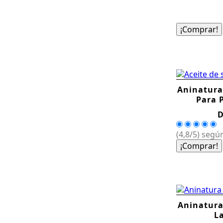
¡Comprar!
Aninatura
Para 
D
(4,8/5) según
¡Comprar!
Aninatura
L