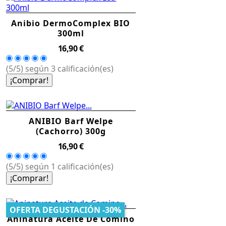
Anibio DermoComplex BIO
300ml
Precio
16,90 €
(5/5) según 3 calificación(es)
¡Comprar!
ANIBIO Barf Welpe
(Cachorro) 300g
Precio
16,90 €
(5/5) según 1 calificación(es)
¡Comprar!
OFERTA DEGUSTACIÓN -30%
Aninatura Aceite De Comino