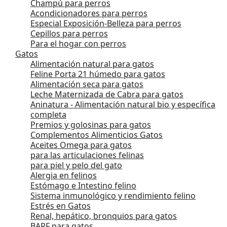
Champú para perros
Acondicionadores para perros
Especial Exposición-Belleza para perros
Cepillos para perros
Para el hogar con perros
Gatos
Alimentación natural para gatos
Feline Porta 21 húmedo para gatos
Alimentación seca para gatos
Leche Maternizada de Cabra para gatos
Aninatura - Alimentación natural bio y específica
completa
Premios y golosinas para gatos
Complementos Alimenticios Gatos
Aceites Omega para gatos
para las articulaciones felinas
para piel y pelo del gato
Alergia en felinos
Estómago e Intestino felino
Sistema inmunológico y rendimiento felino
Estrés en Gatos
Renal, hepático, bronquios para gatos
BARF para gatos